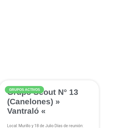
Grupo Scout N° 13
GRUPOS ACTIVOS
(Canelones) »
Vantraló «
Local: Murillo y 18 de Julio Días de reunión: