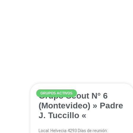
Noticia
Grupo Scout N° 6
GRUPOS ACTIVOS
(Montevideo) » Padre
J. Tuccillo «
Local: Helvecia 4293 Días de reunión: