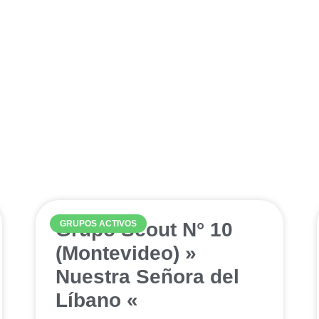
s
Grupo Scout N° 10
GRUPOS ACTIVOS
(Montevideo) »
Nuestra Señora del
Líbano «