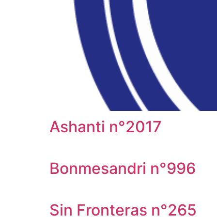
Ashanti n°2017
Bonmesandri n°996
Sin Fronteras n°265